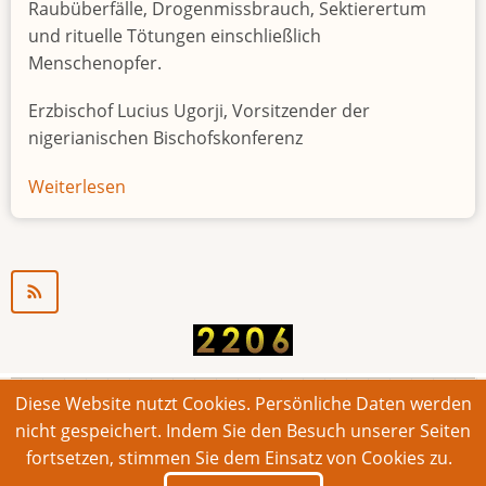
Raubüberfälle, Drogenmissbrauch, Sektierertum
und rituelle Tötungen einschließlich
Menschenopfer.
Erzbischof Lucius Ugorji, Vorsitzender der
nigerianischen Bischofskonferenz
Weiterlesen
über
Jugendarbeitslosigkeit
in
Nigeria
"Zeitbombe"
Diese Website nutzt Cookies. Persönliche Daten werden
© 2026 Bonner Aufruf. Alle Rechte vorbehalten.
nicht gespeichert. Indem Sie den Besuch unserer Seiten
fortsetzen, stimmen Sie dem Einsatz von Cookies zu.
Footer
Impressum
Kontakt
Intern