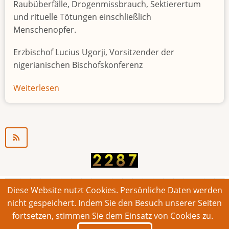
Raubüberfälle, Drogenmissbrauch, Sektierertum
und rituelle Tötungen einschließlich
Menschenopfer.
Erzbischof Lucius Ugorji, Vorsitzender der
nigerianischen Bischofskonferenz
Weiterlesen
über
Jugendarbeitslosigkeit
in
Nigeria
"Zeitbombe"
Diese Website nutzt Cookies. Persönliche Daten werden
© 2026 Bonner Aufruf. Alle Rechte vorbehalten.
nicht gespeichert. Indem Sie den Besuch unserer Seiten
fortsetzen, stimmen Sie dem Einsatz von Cookies zu.
Footer
Impressum
Kontakt
Intern