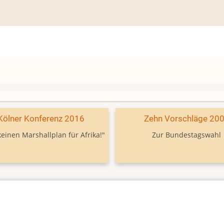
Kölner Konferenz 2016
Zehn Vorschläge 20
keinen Marshallplan für Afrika!"
Zur Bundestagswahl