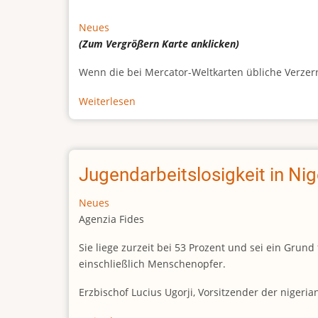
Neues
(Zum Vergrößern
Karte
anklicken)
Wenn die bei Mercator-Weltkarten übliche Verzerrun
Weiterlesen
über
Afrikas
wahre
Größe
Jugendarbeitslosigkeit in Ni
Neues
Agenzia Fides
Sie liege zurzeit bei 53 Prozent und sei ein Gr
einschließlich Menschenopfer.
Erzbischof Lucius Ugorji, Vorsitzender der nigeri