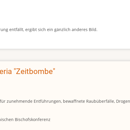
g entfällt, ergibt sich ein gänzlich anderes Bild.
geria "Zeitbombe"
und für zunehmende Entführungen, bewaffnete Raubüberfälle, Droge
anischen Bischofskonferenz