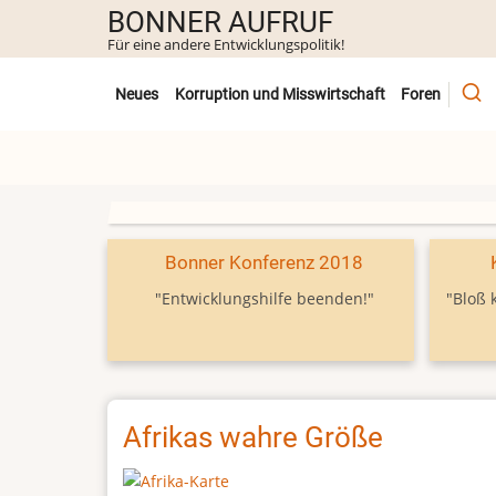
Direkt
BONNER AUFRUF
zum
Für eine andere Entwicklungspolitik!
Inhalt
Untermenü
Neues
Korruption und Misswirtschaft
Foren
Bonner Konferenz 2018
"Entwicklungshilfe beenden!"
"Bloß 
Afrikas wahre Größe