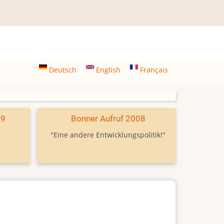
Deutsch
English
Français
09
Bonner Aufruf 2008
"Eine andere Entwicklungspolitik!"