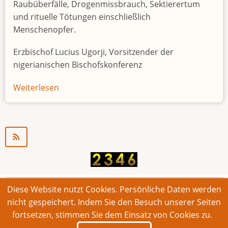
Raubüberfälle, Drogenmissbrauch, Sektierertum
und rituelle Tötungen einschließlich
Menschenopfer.
Erzbischof Lucius Ugorji, Vorsitzender der
nigerianischen Bischofskonferenz
Weiterlesen
über
Jugendarbeitslosigkeit
in
Nigeria
"Zeitbombe"
Diese Website nutzt Cookies. Persönliche Daten werden
© 2026 Bonner Aufruf. Alle Rechte vorbehalten.
nicht gespeichert. Indem Sie den Besuch unserer Seiten
fortsetzen, stimmen Sie dem Einsatz von Cookies zu.
Footer
Impressum
Kontakt
Intern