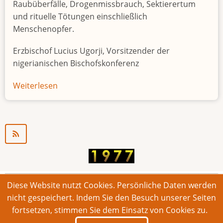
Raubüberfälle, Drogenmissbrauch, Sektierertum
und rituelle Tötungen einschließlich
Menschenopfer.
Erzbischof Lucius Ugorji, Vorsitzender der
nigerianischen Bischofskonferenz
Weiterlesen
über
Jugendarbeitslosigkeit
in
Nigeria
"Zeitbombe"
Diese Website nutzt Cookies. Persönliche Daten werden
© 2026 Bonner Aufruf. Alle Rechte vorbehalten.
nicht gespeichert. Indem Sie den Besuch unserer Seiten
fortsetzen, stimmen Sie dem Einsatz von Cookies zu.
Footer
Impressum
Kontakt
Intern