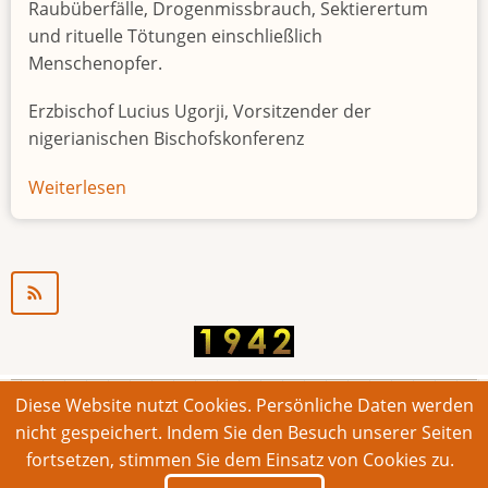
Raubüberfälle, Drogenmissbrauch, Sektierertum
und rituelle Tötungen einschließlich
Menschenopfer.
Erzbischof Lucius Ugorji, Vorsitzender der
nigerianischen Bischofskonferenz
Weiterlesen
über
Jugendarbeitslosigkeit
in
Nigeria
"Zeitbombe"
Diese Website nutzt Cookies. Persönliche Daten werden
© 2026 Bonner Aufruf. Alle Rechte vorbehalten.
nicht gespeichert. Indem Sie den Besuch unserer Seiten
fortsetzen, stimmen Sie dem Einsatz von Cookies zu.
Footer
Impressum
Kontakt
Intern