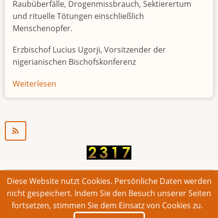
Raubüberfälle, Drogenmissbrauch, Sektierertum
und rituelle Tötungen einschließlich
Menschenopfer.
Erzbischof Lucius Ugorji, Vorsitzender der
nigerianischen Bischofskonferenz
Weiterlesen
über
Jugendarbeitslosigkeit
in
Nigeria
"Zeitbombe"
Diese Website nutzt Cookies. Persönliche Daten werden
© 2026 Bonner Aufruf. Alle Rechte vorbehalten.
nicht gespeichert. Indem Sie den Besuch unserer Seiten
fortsetzen, stimmen Sie dem Einsatz von Cookies zu.
Footer
Impressum
Kontakt
Intern