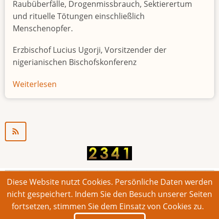
Raubüberfälle, Drogenmissbrauch, Sektierertum
und rituelle Tötungen einschließlich
Menschenopfer.
Erzbischof Lucius Ugorji, Vorsitzender der
nigerianischen Bischofskonferenz
Weiterlesen
über
Jugendarbeitslosigkeit
in
Nigeria
"Zeitbombe"
Diese Website nutzt Cookies. Persönliche Daten werden
© 2026 Bonner Aufruf. Alle Rechte vorbehalten.
nicht gespeichert. Indem Sie den Besuch unserer Seiten
fortsetzen, stimmen Sie dem Einsatz von Cookies zu.
Footer
Impressum
Kontakt
Intern