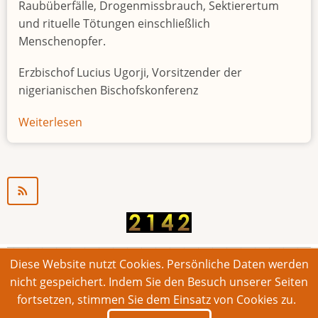
Raubüberfälle, Drogenmissbrauch, Sektierertum
und rituelle Tötungen einschließlich
Menschenopfer.
Erzbischof Lucius Ugorji, Vorsitzender der
nigerianischen Bischofskonferenz
Weiterlesen
über
Jugendarbeitslosigkeit
in
Nigeria
"Zeitbombe"
Diese Website nutzt Cookies. Persönliche Daten werden
© 2026 Bonner Aufruf. Alle Rechte vorbehalten.
nicht gespeichert. Indem Sie den Besuch unserer Seiten
fortsetzen, stimmen Sie dem Einsatz von Cookies zu.
Footer
Impressum
Kontakt
Intern