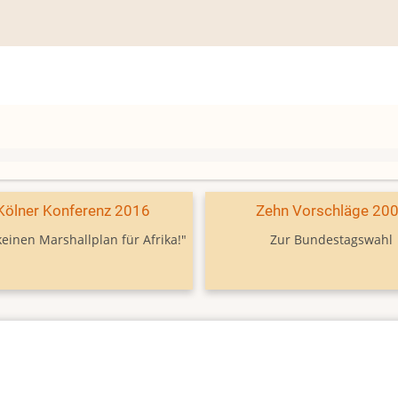
Kölner Konferenz 2016
Zehn Vorschläge 20
keinen Marshallplan für Afrika!"
Zur Bundestagswahl