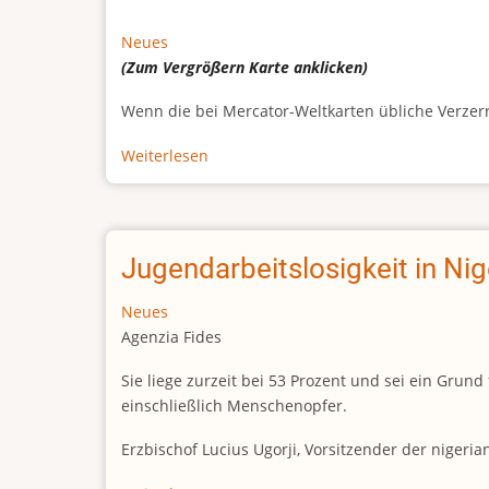
Neues
(Zum Vergrößern
Karte
anklicken)
Wenn die bei Mercator-Weltkarten übliche Verzerrun
Weiterlesen
über
Afrikas
wahre
Größe
Jugendarbeitslosigkeit in Ni
Neues
Agenzia Fides
Sie liege zurzeit bei 53 Prozent und sei ein Gr
einschließlich Menschenopfer.
Erzbischof Lucius Ugorji, Vorsitzender der nigeri