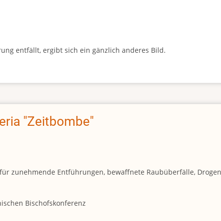
g entfällt, ergibt sich ein gänzlich anderes Bild.
geria "Zeitbombe"
und für zunehmende Entführungen, bewaffnete Raubüberfälle, Droge
anischen Bischofskonferenz