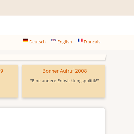
Deutsch
English
Français
09
Bonner Aufruf 2008
"Eine andere Entwicklungspolitik!"