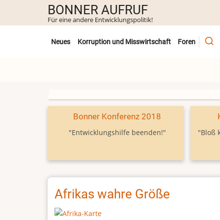
Direkt
BONNER AUFRUF
zum
Für eine andere Entwicklungspolitik!
Inhalt
Untermenü
Neues
Korruption und Misswirtschaft
Foren
Bonner Konferenz 2018
"Entwicklungshilfe beenden!"
"Bloß 
Afrikas wahre Größe