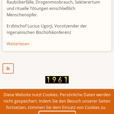
Raubüberfälle, Drogenmissbrauch, Sektierertum
und rituelle Tötungen einschließlich
Menschenopfer.
Erzbischof Lucius Ugorji, Vorsitzender der
nigerianischen Bischofskonferenz
Weiterlesen
über
Jugendarbeitslosigkeit
in
Nigeria
"Zeitbombe"
Diese Website nutzt Cookies. Persönliche Daten werden
© 2026 Bonner Aufruf. Alle Rechte vorbehalten.
nicht gespeichert. Indem Sie den Besuch unserer Seiten
fortsetzen, stimmen Sie dem Einsatz von Cookies zu.
Footer
Impressum
Kontakt
Intern