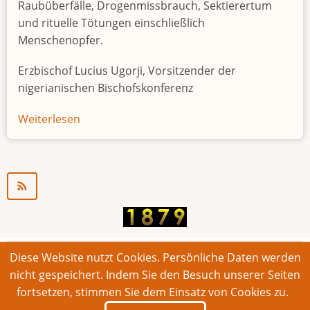
Raubüberfälle, Drogenmissbrauch, Sektierertum
und rituelle Tötungen einschließlich
Menschenopfer.
Erzbischof Lucius Ugorji, Vorsitzender der
nigerianischen Bischofskonferenz
Weiterlesen
über
Jugendarbeitslosigkeit
in
Nigeria
"Zeitbombe"
Diese Website nutzt Cookies. Persönliche Daten werden
© 2026 Bonner Aufruf. Alle Rechte vorbehalten.
nicht gespeichert. Indem Sie den Besuch unserer Seiten
fortsetzen, stimmen Sie dem Einsatz von Cookies zu.
Footer
Impressum
Kontakt
Intern