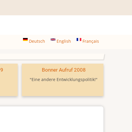
Deutsch
English
Français
09
Bonner Aufruf 2008
"Eine andere Entwicklungspolitik!"