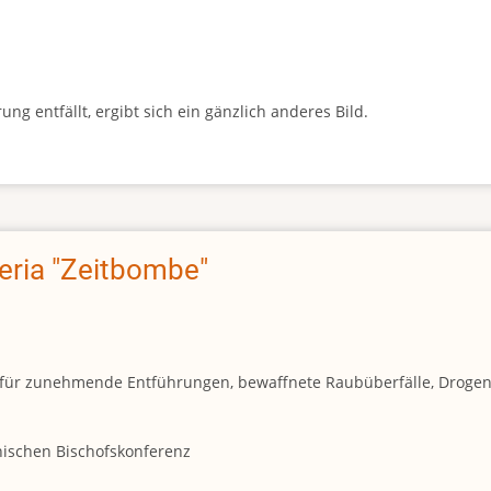
g entfällt, ergibt sich ein gänzlich anderes Bild.
geria "Zeitbombe"
und für zunehmende Entführungen, bewaffnete Raubüberfälle, Droge
anischen Bischofskonferenz