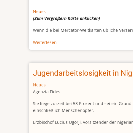
Neues
(Zum Vergrößern
Karte
anklicken)
Wenn die bei Mercator-Weltkarten übliche Verzerrun
Weiterlesen
über
Afrikas
wahre
Größe
Jugendarbeitslosigkeit in Ni
Neues
Agenzia Fides
Sie liege zurzeit bei 53 Prozent und sei ein Gr
einschließlich Menschenopfer.
Erzbischof Lucius Ugorji, Vorsitzender der nigeri