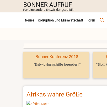
Direkt
BONNER AUFRUF
zum
Für eine andere Entwicklungspolitik!
Inhalt
Untermenü
Neues
Korruption und Misswirtschaft
Foren
Bonner Konferenz 2018
"Entwicklungshilfe beenden!"
"Bloß 
Afrikas wahre Größe