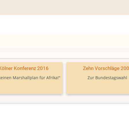
Kölner Konferenz 2016
Zehn Vorschläge 20
keinen Marshallplan für Afrika!"
Zur Bundestagswahl