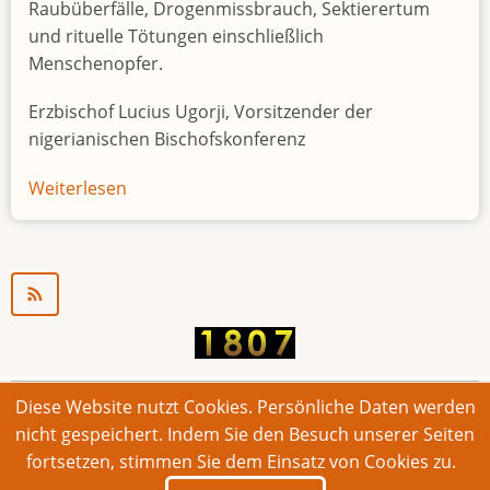
Raubüberfälle, Drogenmissbrauch, Sektierertum
und rituelle Tötungen einschließlich
Menschenopfer.
Erzbischof Lucius Ugorji, Vorsitzender der
nigerianischen Bischofskonferenz
Weiterlesen
über
Jugendarbeitslosigkeit
in
Nigeria
"Zeitbombe"
Diese Website nutzt Cookies. Persönliche Daten werden
© 2026 Bonner Aufruf. Alle Rechte vorbehalten.
nicht gespeichert. Indem Sie den Besuch unserer Seiten
fortsetzen, stimmen Sie dem Einsatz von Cookies zu.
Footer
Impressum
Kontakt
Intern