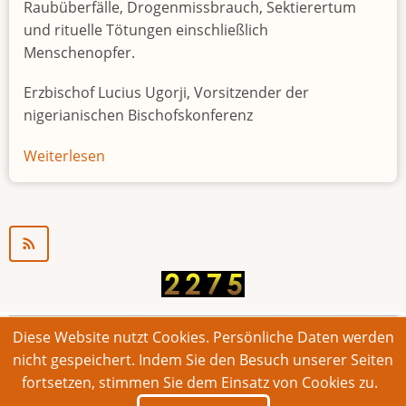
Raubüberfälle, Drogenmissbrauch, Sektierertum
und rituelle Tötungen einschließlich
Menschenopfer.
Erzbischof Lucius Ugorji, Vorsitzender der
nigerianischen Bischofskonferenz
Weiterlesen
über
Jugendarbeitslosigkeit
in
Nigeria
"Zeitbombe"
Diese Website nutzt Cookies. Persönliche Daten werden
© 2026 Bonner Aufruf. Alle Rechte vorbehalten.
nicht gespeichert. Indem Sie den Besuch unserer Seiten
fortsetzen, stimmen Sie dem Einsatz von Cookies zu.
Footer
Impressum
Kontakt
Intern