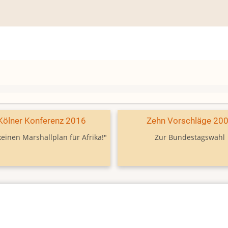
Kölner Konferenz 2016
Zehn Vorschläge 20
keinen Marshallplan für Afrika!"
Zur Bundestagswahl