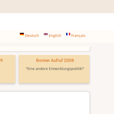
Deutsch
English
Français
09
Bonner Aufruf 2008
"Eine andere Entwicklungspolitik!"