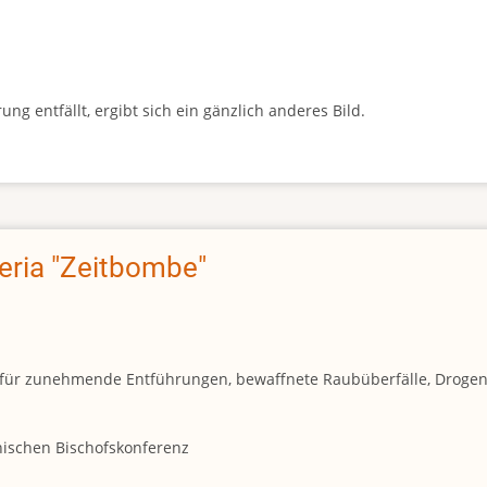
g entfällt, ergibt sich ein gänzlich anderes Bild.
geria "Zeitbombe"
und für zunehmende Entführungen, bewaffnete Raubüberfälle, Droge
anischen Bischofskonferenz