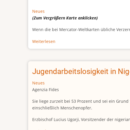
Neues
(Zum Vergrößern
Karte
anklicken)
Wenn die bei Mercator-Weltkarten übliche Verzerrun
Weiterlesen
über
Afrikas
wahre
Größe
Jugendarbeitslosigkeit in Ni
Neues
Agenzia Fides
Sie liege zurzeit bei 53 Prozent und sei ein Gr
einschließlich Menschenopfer.
Erzbischof Lucius Ugorji, Vorsitzender der nigeri