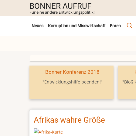
Direkt
BONNER AUFRUF
zum
Für eine andere Entwicklungspolitik!
Inhalt
Untermenü
Neues
Korruption und Misswirtschaft
Foren
Bonner Konferenz 2018
"Entwicklungshilfe beenden!"
"Bloß 
Afrikas wahre Größe