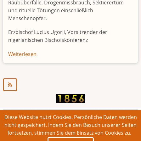
Raubüberfälle, Drogenmissbrauch, Sektierertum
und rituelle Tötungen einschließlich
Menschenopfer.
Erzbischof Lucius Ugorji, Vorsitzender der
nigerianischen Bischofskonferenz
Weiterlesen
über
Jugendarbeitslosigkeit
in
Nigeria
"Zeitbombe"
Diese Website nutzt Cookies. Persönliche Daten werden
© 2026 Bonner Aufruf. Alle Rechte vorbehalten.
nicht gespeichert. Indem Sie den Besuch unserer Seiten
fortsetzen, stimmen Sie dem Einsatz von Cookies zu.
Footer
Impressum
Kontakt
Intern