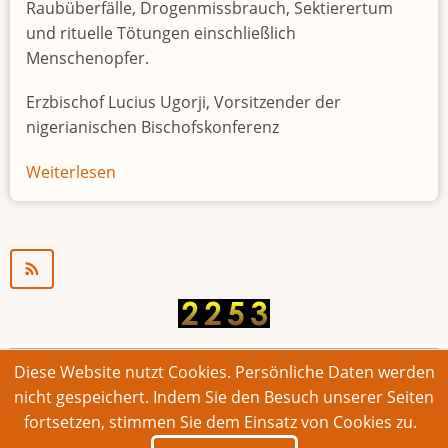
Raubüberfälle, Drogenmissbrauch, Sektierertum
und rituelle Tötungen einschließlich
Menschenopfer.
Erzbischof Lucius Ugorji, Vorsitzender der
nigerianischen Bischofskonferenz
Weiterlesen
über
Jugendarbeitslosigkeit
in
Nigeria
"Zeitbombe"
Diese Website nutzt Cookies. Persönliche Daten werden
© 2026 Bonner Aufruf. Alle Rechte vorbehalten.
nicht gespeichert. Indem Sie den Besuch unserer Seiten
fortsetzen, stimmen Sie dem Einsatz von Cookies zu.
Footer
Impressum
Kontakt
Intern