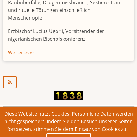
Raubüberfälle, Drogenmissbrauch, Sektierertum
und rituelle Tötungen einschließlich
Menschenopfer.
Erzbischof Lucius Ugorji, Vorsitzender der
nigerianischen Bischofskonferenz
Weiterlesen
über
Jugendarbeitslosigkeit
in
Nigeria
"Zeitbombe"
Diese Website nutzt Cookies. Persönliche Daten werden
© 2026 Bonner Aufruf. Alle Rechte vorbehalten.
nicht gespeichert. Indem Sie den Besuch unserer Seiten
fortsetzen, stimmen Sie dem Einsatz von Cookies zu.
Footer
Impressum
Kontakt
Intern