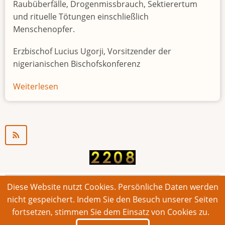
Raubüberfälle, Drogenmissbrauch, Sektierertum
und rituelle Tötungen einschließlich
Menschenopfer.
Erzbischof Lucius Ugorji, Vorsitzender der
nigerianischen Bischofskonferenz
Weiterlesen
über
Jugendarbeitslosigkeit
in
Nigeria
"Zeitbombe"
Diese Website nutzt Cookies. Persönliche Daten werden
© 2026 Bonner Aufruf. Alle Rechte vorbehalten.
nicht gespeichert. Indem Sie den Besuch unserer Seiten
fortsetzen, stimmen Sie dem Einsatz von Cookies zu.
Footer
Impressum
Kontakt
Intern