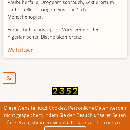
Raubüberfälle, Drogenmissbrauch, Sektierertum
und rituelle Tötungen einschließlich
Menschenopfer.
Erzbischof Lucius Ugorji, Vorsitzender der
nigerianischen Bischofskonferenz
Weiterlesen
über
Jugendarbeitslosigkeit
in
Nigeria
"Zeitbombe"
Diese Website nutzt Cookies. Persönliche Daten werden
© 2026 Bonner Aufruf. Alle Rechte vorbehalten.
nicht gespeichert. Indem Sie den Besuch unserer Seiten
fortsetzen, stimmen Sie dem Einsatz von Cookies zu.
Footer
Impressum
Kontakt
Intern