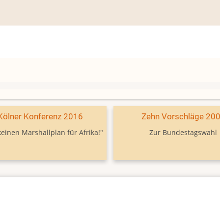
Kölner Konferenz 2016
Zehn Vorschläge 20
keinen Marshallplan für Afrika!"
Zur Bundestagswahl