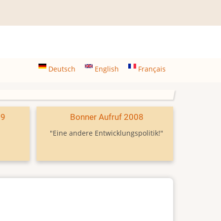
Deutsch
English
Français
09
Bonner Aufruf 2008
"Eine andere Entwicklungspolitik!"