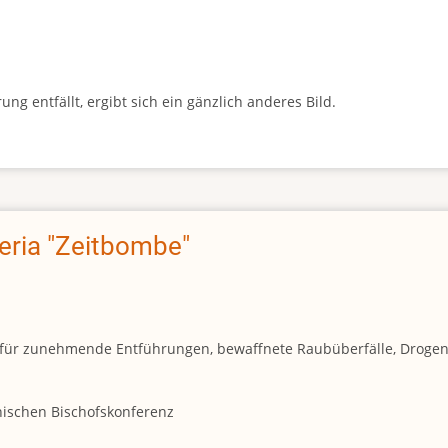
g entfällt, ergibt sich ein gänzlich anderes Bild.
geria "Zeitbombe"
und für zunehmende Entführungen, bewaffnete Raubüberfälle, Droge
anischen Bischofskonferenz