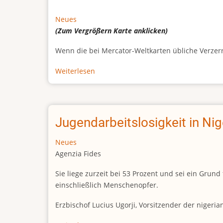
Neues
(Zum Vergrößern
Karte
anklicken)
Wenn die bei Mercator-Weltkarten übliche Verzerrun
Weiterlesen
über
Afrikas
wahre
Größe
Jugendarbeitslosigkeit in Ni
Neues
Agenzia Fides
Sie liege zurzeit bei 53 Prozent und sei ein Gr
einschließlich Menschenopfer.
Erzbischof Lucius Ugorji, Vorsitzender der nigeri