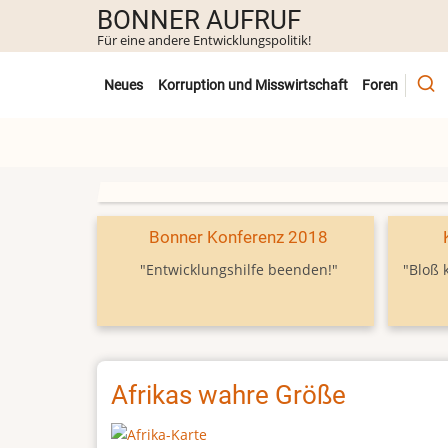
Direkt
BONNER AUFRUF
zum
Für eine andere Entwicklungspolitik!
Inhalt
Untermenü
Neues
Korruption und Misswirtschaft
Foren
Bonner Konferenz 2018
"Entwicklungshilfe beenden!"
"Bloß 
Afrikas wahre Größe