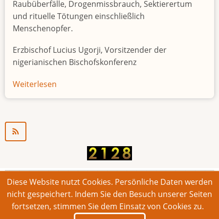
Raubüberfälle, Drogenmissbrauch, Sektierertum
und rituelle Tötungen einschließlich
Menschenopfer.
Erzbischof Lucius Ugorji, Vorsitzender der
nigerianischen Bischofskonferenz
Weiterlesen
über
Jugendarbeitslosigkeit
in
Nigeria
"Zeitbombe"
Diese Website nutzt Cookies. Persönliche Daten werden
© 2026 Bonner Aufruf. Alle Rechte vorbehalten.
nicht gespeichert. Indem Sie den Besuch unserer Seiten
fortsetzen, stimmen Sie dem Einsatz von Cookies zu.
Footer
Impressum
Kontakt
Intern