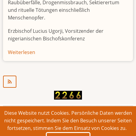
Raubüberfälle, Drogenmissbrauch, Sektierertum
und rituelle Tötungen einschließlich
Menschenopfer.
Erzbischof Lucius Ugorji, Vorsitzender der
nigerianischen Bischofskonferenz
Weiterlesen
über
Jugendarbeitslosigkeit
in
Nigeria
"Zeitbombe"
Diese Website nutzt Cookies. Persönliche Daten werden
© 2026 Bonner Aufruf. Alle Rechte vorbehalten.
nicht gespeichert. Indem Sie den Besuch unserer Seiten
fortsetzen, stimmen Sie dem Einsatz von Cookies zu.
Footer
Impressum
Kontakt
Intern