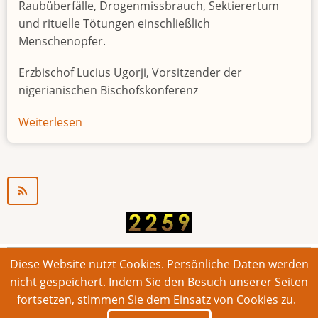
Raubüberfälle, Drogenmissbrauch, Sektierertum
und rituelle Tötungen einschließlich
Menschenopfer.
Erzbischof Lucius Ugorji, Vorsitzender der
nigerianischen Bischofskonferenz
Weiterlesen
über
Jugendarbeitslosigkeit
in
Nigeria
"Zeitbombe"
Diese Website nutzt Cookies. Persönliche Daten werden
© 2026 Bonner Aufruf. Alle Rechte vorbehalten.
nicht gespeichert. Indem Sie den Besuch unserer Seiten
fortsetzen, stimmen Sie dem Einsatz von Cookies zu.
Footer
Impressum
Kontakt
Intern