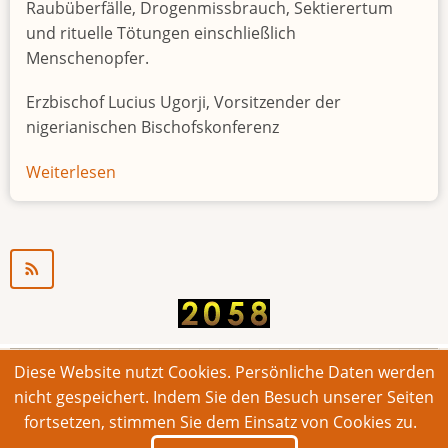
Raubüberfälle, Drogenmissbrauch, Sektierertum
und rituelle Tötungen einschließlich
Menschenopfer.
Erzbischof Lucius Ugorji, Vorsitzender der
nigerianischen Bischofskonferenz
Weiterlesen
über
Jugendarbeitslosigkeit
in
Nigeria
"Zeitbombe"
Diese Website nutzt Cookies. Persönliche Daten werden
© 2026 Bonner Aufruf. Alle Rechte vorbehalten.
nicht gespeichert. Indem Sie den Besuch unserer Seiten
fortsetzen, stimmen Sie dem Einsatz von Cookies zu.
Footer
Impressum
Kontakt
Intern