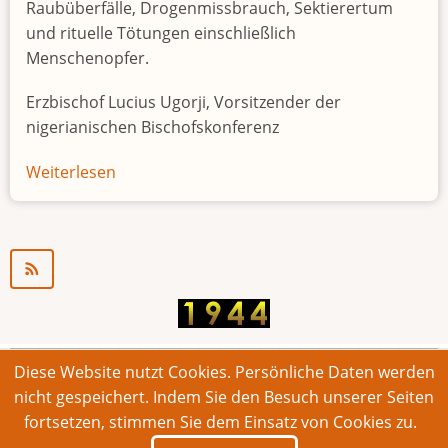
Raubüberfälle, Drogenmissbrauch, Sektierertum
und rituelle Tötungen einschließlich
Menschenopfer.
Erzbischof Lucius Ugorji, Vorsitzender der
nigerianischen Bischofskonferenz
Weiterlesen
über
Jugendarbeitslosigkeit
in
Nigeria
"Zeitbombe"
Diese Website nutzt Cookies. Persönliche Daten werden
© 2026 Bonner Aufruf. Alle Rechte vorbehalten.
nicht gespeichert. Indem Sie den Besuch unserer Seiten
fortsetzen, stimmen Sie dem Einsatz von Cookies zu.
Footer
Impressum
Kontakt
Intern