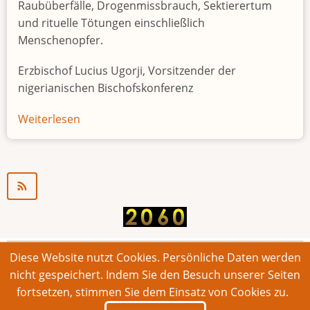
Raubüberfälle, Drogenmissbrauch, Sektierertum
und rituelle Tötungen einschließlich
Menschenopfer.
Erzbischof Lucius Ugorji, Vorsitzender der
nigerianischen Bischofskonferenz
Weiterlesen
über
Jugendarbeitslosigkeit
in
Nigeria
"Zeitbombe"
Diese Website nutzt Cookies. Persönliche Daten werden
© 2026 Bonner Aufruf. Alle Rechte vorbehalten.
nicht gespeichert. Indem Sie den Besuch unserer Seiten
fortsetzen, stimmen Sie dem Einsatz von Cookies zu.
Footer
Impressum
Kontakt
Intern