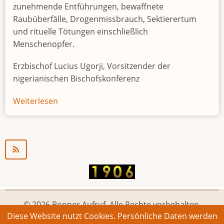
zunehmende Entführungen, bewaffnete
Raubüberfälle, Drogenmissbrauch, Sektierertum
und rituelle Tötungen einschließlich
Menschenopfer.
Erzbischof Lucius Ugorji, Vorsitzender der
nigerianischen Bischofskonferenz
Weiterlesen
über
Jugendarbeitslosigkeit
in
Nigeria
"Zeitbombe"
© 2026 Bonner Aufruf. Alle Rechte vorbehalten.
Diese Website nutzt Cookies. Persönliche Daten werden