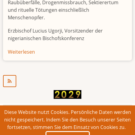
Raubüberfälle, Drogenmissbrauch, Sektierertum
und rituelle Tötungen einschließlich
Menschenopfer.
Erzbischof Lucius Ugorji, Vorsitzender der
nigerianischen Bischofskonferenz
Weiterlesen
über
Jugendarbeitslosigkeit
in
Nigeria
"Zeitbombe"
Diese Website nutzt Cookies. Persönliche Daten werden
© 2026 Bonner Aufruf. Alle Rechte vorbehalten.
nicht gespeichert. Indem Sie den Besuch unserer Seiten
fortsetzen, stimmen Sie dem Einsatz von Cookies zu.
Footer
Impressum
Kontakt
Intern