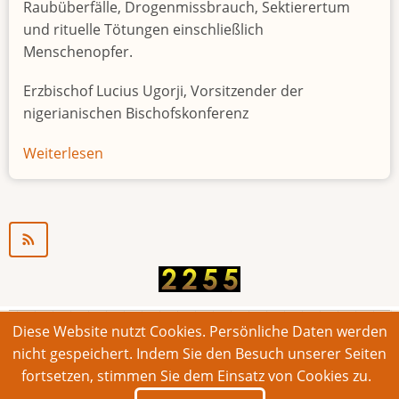
Raubüberfälle, Drogenmissbrauch, Sektierertum
und rituelle Tötungen einschließlich
Menschenopfer.
Erzbischof Lucius Ugorji, Vorsitzender der
nigerianischen Bischofskonferenz
Weiterlesen
über
Jugendarbeitslosigkeit
in
Nigeria
"Zeitbombe"
Diese Website nutzt Cookies. Persönliche Daten werden
© 2026 Bonner Aufruf. Alle Rechte vorbehalten.
nicht gespeichert. Indem Sie den Besuch unserer Seiten
fortsetzen, stimmen Sie dem Einsatz von Cookies zu.
Footer
Impressum
Kontakt
Intern