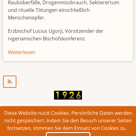
Raubüberfälle, Drogenmissbrauch, Sektierertum
und rituelle Tötungen einschließlich
Menschenopfer.
Erzbischof Lucius Ugorji, Vorsitzender der
nigerianischen Bischofskonferenz
Weiterlesen
über
Jugendarbeitslosigkeit
in
Nigeria
"Zeitbombe"
Diese Website nutzt Cookies. Persönliche Daten werden
© 2026 Bonner Aufruf. Alle Rechte vorbehalten.
nicht gespeichert. Indem Sie den Besuch unserer Seiten
fortsetzen, stimmen Sie dem Einsatz von Cookies zu.
Footer
Impressum
Kontakt
Intern