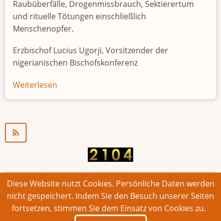
Raubüberfälle, Drogenmissbrauch, Sektierertum
und rituelle Tötungen einschließlich
Menschenopfer.
Erzbischof Lucius Ugorji, Vorsitzender der
nigerianischen Bischofskonferenz
Weiterlesen
über
Jugendarbeitslosigkeit
in
Nigeria
"Zeitbombe"
Diese Website nutzt Cookies. Persönliche Daten werden
© 2026 Bonner Aufruf. Alle Rechte vorbehalten.
nicht gespeichert. Indem Sie den Besuch unserer Seiten
fortsetzen, stimmen Sie dem Einsatz von Cookies zu.
Footer
Impressum
Kontakt
Intern