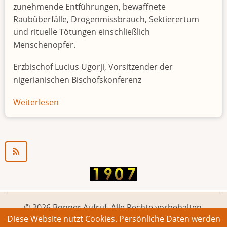
zunehmende Entführungen, bewaffnete
Raubüberfälle, Drogenmissbrauch, Sektierertum
und rituelle Tötungen einschließlich
Menschenopfer.
Erzbischof Lucius Ugorji, Vorsitzender der
nigerianischen Bischofskonferenz
Weiterlesen
über
Jugendarbeitslosigkeit
in
Nigeria
"Zeitbombe"
© 2026 Bonner Aufruf. Alle Rechte vorbehalten.
Diese Website nutzt Cookies. Persönliche Daten werden