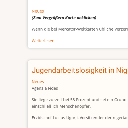
Neues
(Zum Vergrößern
Karte
anklicken)
Wenn die bei Mercator-Weltkarten übliche Verzerrun
Weiterlesen
über
Afrikas
wahre
Größe
Jugendarbeitslosigkeit in Ni
Neues
Agenzia Fides
Sie liege zurzeit bei 53 Prozent und sei ein Gr
einschließlich Menschenopfer.
Erzbischof Lucius Ugorji, Vorsitzender der nigeri