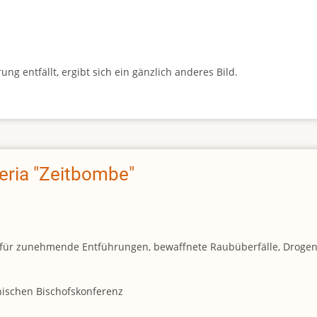
g entfällt, ergibt sich ein gänzlich anderes Bild.
geria "Zeitbombe"
und für zunehmende Entführungen, bewaffnete Raubüberfälle, Droge
anischen Bischofskonferenz