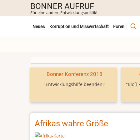
Direkt
BONNER AUFRUF
zum
Für eine andere Entwicklungspolitik!
Inhalt
Untermenü
Neues
Korruption und Misswirtschaft
Foren
Bonner Konferenz 2018
"Entwicklungshilfe beenden!"
"Bloß 
Afrikas wahre Größe