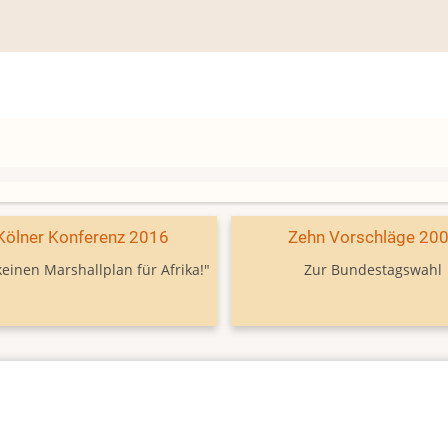
Kölner Konferenz 2016
Zehn Vorschläge 20
keinen Marshallplan für Afrika!"
Zur Bundestagswahl