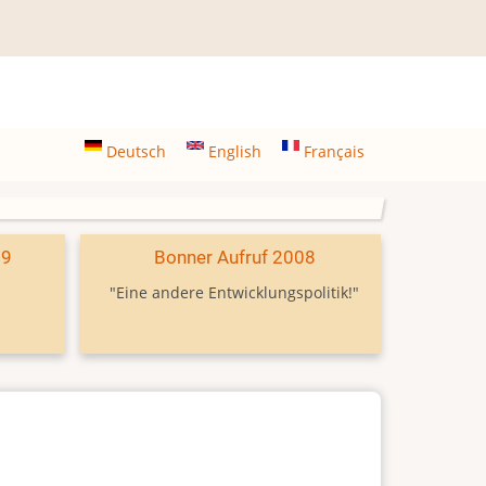
Deutsch
English
Français
09
Bonner Aufruf 2008
"Eine andere Entwicklungspolitik!"