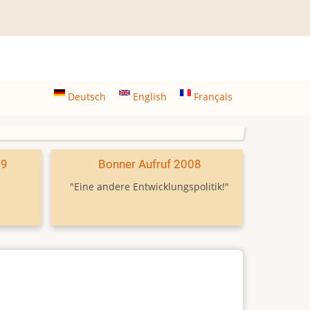
Deutsch
English
Français
09
Bonner Aufruf 2008
"Eine andere Entwicklungspolitik!"