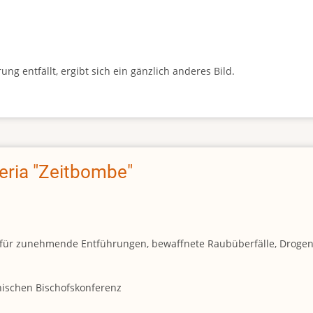
g entfällt, ergibt sich ein gänzlich anderes Bild.
geria "Zeitbombe"
und für zunehmende Entführungen, bewaffnete Raubüberfälle, Droge
anischen Bischofskonferenz