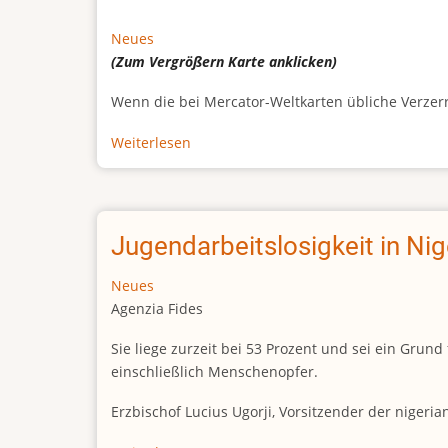
Neues
(Zum Vergrößern
Karte
anklicken)
Wenn die bei Mercator-Weltkarten übliche Verzerrun
Weiterlesen
über
Afrikas
wahre
Größe
Jugendarbeitslosigkeit in Ni
Neues
Agenzia Fides
Sie liege zurzeit bei 53 Prozent und sei ein Gr
einschließlich Menschenopfer.
Erzbischof Lucius Ugorji, Vorsitzender der nigeri