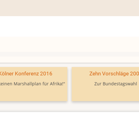
Kölner Konferenz 2016
Zehn Vorschläge 20
keinen Marshallplan für Afrika!"
Zur Bundestagswahl