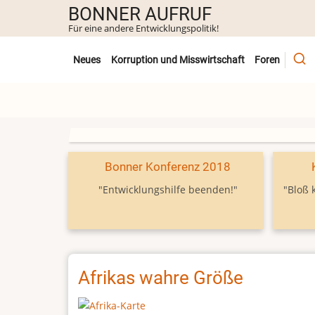
Direkt
BONNER AUFRUF
zum
Für eine andere Entwicklungspolitik!
Inhalt
Untermenü
Neues
Korruption und Misswirtschaft
Foren
Bonner Konferenz 2018
"Entwicklungshilfe beenden!"
"Bloß 
Afrikas wahre Größe