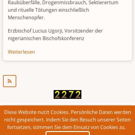
Raubüberfälle, Drogenmissbrauch, Sektierertum
und rituelle Tötungen einschließlich
Menschenopfer.
Erzbischof Lucius Ugorji, Vorsitzender der
nigerianischen Bischofskonferenz
Weiterlesen
über
Jugendarbeitslosigkeit
in
Nigeria
"Zeitbombe"
Diese Website nutzt Cookies. Persönliche Daten werden
© 2026 Bonner Aufruf. Alle Rechte vorbehalten.
nicht gespeichert. Indem Sie den Besuch unserer Seiten
fortsetzen, stimmen Sie dem Einsatz von Cookies zu.
Footer
Impressum
Kontakt
Intern