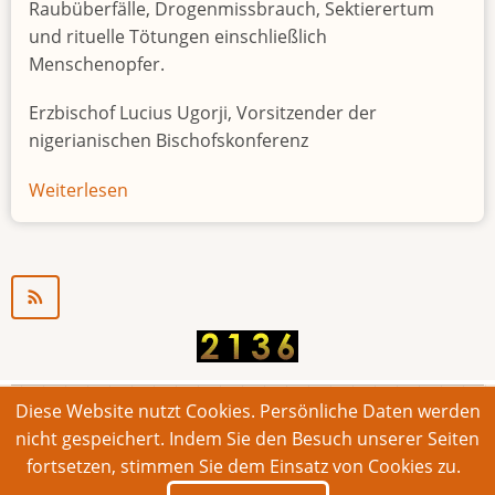
Raubüberfälle, Drogenmissbrauch, Sektierertum
und rituelle Tötungen einschließlich
Menschenopfer.
Erzbischof Lucius Ugorji, Vorsitzender der
nigerianischen Bischofskonferenz
Weiterlesen
über
Jugendarbeitslosigkeit
in
Nigeria
"Zeitbombe"
Diese Website nutzt Cookies. Persönliche Daten werden
© 2026 Bonner Aufruf. Alle Rechte vorbehalten.
nicht gespeichert. Indem Sie den Besuch unserer Seiten
fortsetzen, stimmen Sie dem Einsatz von Cookies zu.
Footer
Impressum
Kontakt
Intern