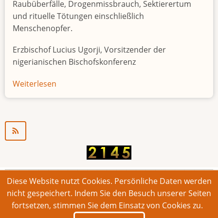
Raubüberfälle, Drogenmissbrauch, Sektierertum
und rituelle Tötungen einschließlich
Menschenopfer.
Erzbischof Lucius Ugorji, Vorsitzender der
nigerianischen Bischofskonferenz
Weiterlesen
über
Jugendarbeitslosigkeit
in
Nigeria
"Zeitbombe"
Diese Website nutzt Cookies. Persönliche Daten werden
© 2026 Bonner Aufruf. Alle Rechte vorbehalten.
nicht gespeichert. Indem Sie den Besuch unserer Seiten
fortsetzen, stimmen Sie dem Einsatz von Cookies zu.
Footer
Impressum
Kontakt
Intern