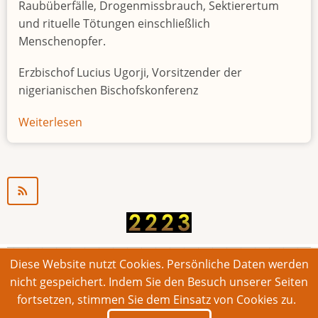
Raubüberfälle, Drogenmissbrauch, Sektierertum
und rituelle Tötungen einschließlich
Menschenopfer.
Erzbischof Lucius Ugorji, Vorsitzender der
nigerianischen Bischofskonferenz
Weiterlesen
über
Jugendarbeitslosigkeit
in
Nigeria
"Zeitbombe"
Diese Website nutzt Cookies. Persönliche Daten werden
© 2026 Bonner Aufruf. Alle Rechte vorbehalten.
nicht gespeichert. Indem Sie den Besuch unserer Seiten
fortsetzen, stimmen Sie dem Einsatz von Cookies zu.
Footer
Impressum
Kontakt
Intern