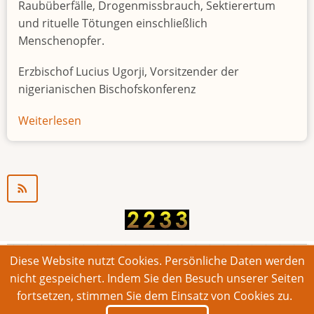
Raubüberfälle, Drogenmissbrauch, Sektierertum
und rituelle Tötungen einschließlich
Menschenopfer.
Erzbischof Lucius Ugorji, Vorsitzender der
nigerianischen Bischofskonferenz
Weiterlesen
über
Jugendarbeitslosigkeit
in
Nigeria
"Zeitbombe"
Diese Website nutzt Cookies. Persönliche Daten werden
© 2026 Bonner Aufruf. Alle Rechte vorbehalten.
nicht gespeichert. Indem Sie den Besuch unserer Seiten
fortsetzen, stimmen Sie dem Einsatz von Cookies zu.
Footer
Impressum
Kontakt
Intern