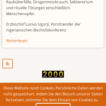
Raubüberfälle, Drogenmissbrauch, Sektierertum
und rituelle Tötungen einschließlich
Menschenopfer.
Erzbischof Lucius Ugorji, Vorsitzender der
nigerianischen Bischofskonferenz
Weiterlesen
über
Jugendarbeitslosigkeit
in
Nigeria
"Zeitbombe"
Diese Website nutzt Cookies. Persönliche Daten werden
© 2026 Bonner Aufruf. Alle Rechte vorbehalten.
nicht gespeichert. Indem Sie den Besuch unserer Seiten
fortsetzen, stimmen Sie dem Einsatz von Cookies zu.
Footer
Impressum
Kontakt
Intern