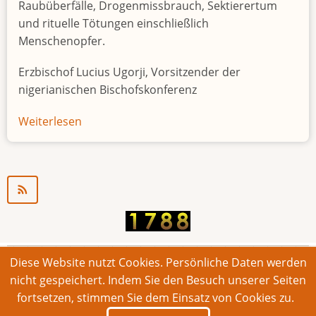
Raubüberfälle, Drogenmissbrauch, Sektierertum
und rituelle Tötungen einschließlich
Menschenopfer.
Erzbischof Lucius Ugorji, Vorsitzender der
nigerianischen Bischofskonferenz
Weiterlesen
über
Jugendarbeitslosigkeit
in
Nigeria
"Zeitbombe"
Diese Website nutzt Cookies. Persönliche Daten werden
© 2026 Bonner Aufruf. Alle Rechte vorbehalten.
nicht gespeichert. Indem Sie den Besuch unserer Seiten
fortsetzen, stimmen Sie dem Einsatz von Cookies zu.
Footer
Impressum
Kontakt
Intern