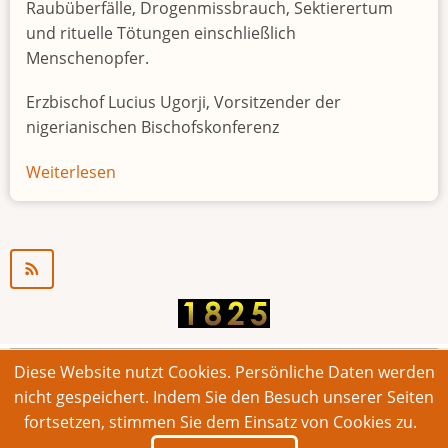
Raubüberfälle, Drogenmissbrauch, Sektierertum
und rituelle Tötungen einschließlich
Menschenopfer.
Erzbischof Lucius Ugorji, Vorsitzender der
nigerianischen Bischofskonferenz
Weiterlesen
über
Jugendarbeitslosigkeit
in
Nigeria
"Zeitbombe"
Diese Website nutzt Cookies. Persönliche Daten werden
© 2026 Bonner Aufruf. Alle Rechte vorbehalten.
nicht gespeichert. Indem Sie den Besuch unserer Seiten
fortsetzen, stimmen Sie dem Einsatz von Cookies zu.
Footer
Impressum
Kontakt
Intern