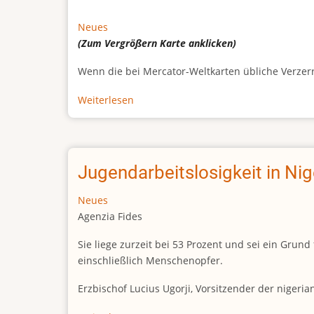
Neues
(Zum Vergrößern
Karte
anklicken)
Wenn die bei Mercator-Weltkarten übliche Verzerrun
Weiterlesen
über
Afrikas
wahre
Größe
Jugendarbeitslosigkeit in Ni
Neues
Agenzia Fides
Sie liege zurzeit bei 53 Prozent und sei ein Gr
einschließlich Menschenopfer.
Erzbischof Lucius Ugorji, Vorsitzender der nigeri