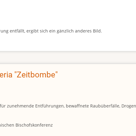
g entfällt, ergibt sich ein gänzlich anderes Bild.
geria "Zeitbombe"
und für zunehmende Entführungen, bewaffnete Raubüberfälle, Droge
anischen Bischofskonferenz