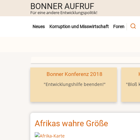
Direkt
BONNER AUFRUF
zum
Für eine andere Entwicklungspolitik!
Inhalt
Untermenü
Neues
Korruption und Misswirtschaft
Foren
Bonner Konferenz 2018
"Entwicklungshilfe beenden!"
"Bloß 
Afrikas wahre Größe