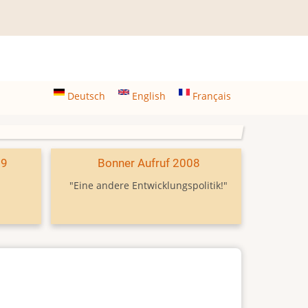
Deutsch
English
Français
09
Bonner Aufruf 2008
"Eine andere Entwicklungspolitik!"