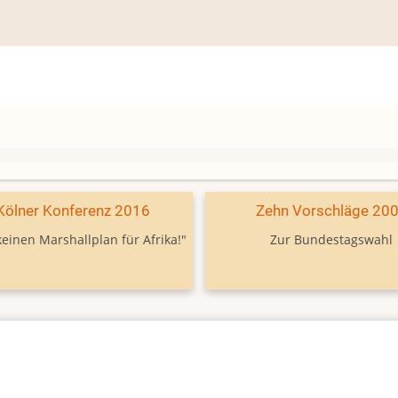
Kölner Konferenz 2016
Zehn Vorschläge 20
keinen Marshallplan für Afrika!"
Zur Bundestagswahl