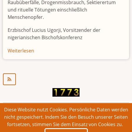
Raubüberfälle, Drogenmissbrauch, Sektierertum
und rituelle Tötungen einschließlich
Menschenopfer.
Erzbischof Lucius Ugorji, Vorsitzender der
nigerianischen Bischofskonferenz
Weiterlesen
über
Jugendarbeitslosigkeit
in
Nigeria
"Zeitbombe"
Diese Website nutzt Cookies. Persönliche Daten werden
© 2026 Bonner Aufruf. Alle Rechte vorbehalten.
nicht gespeichert. Indem Sie den Besuch unserer Seiten
fortsetzen, stimmen Sie dem Einsatz von Cookies zu.
Footer
Impressum
Kontakt
Intern