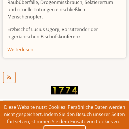
Raubüberfälle, Drogenmissbrauch, Sektierertum
und rituelle Tötungen einschließlich
Menschenopfer.
Erzbischof Lucius Ugorji, Vorsitzender der
nigerianischen Bischofskonferenz
Weiterlesen
über
Jugendarbeitslosigkeit
in
Nigeria
"Zeitbombe"
Diese Website nutzt Cookies. Persönliche Daten werden
© 2026 Bonner Aufruf. Alle Rechte vorbehalten.
nicht gespeichert. Indem Sie den Besuch unserer Seiten
fortsetzen, stimmen Sie dem Einsatz von Cookies zu.
Footer
Impressum
Kontakt
Intern