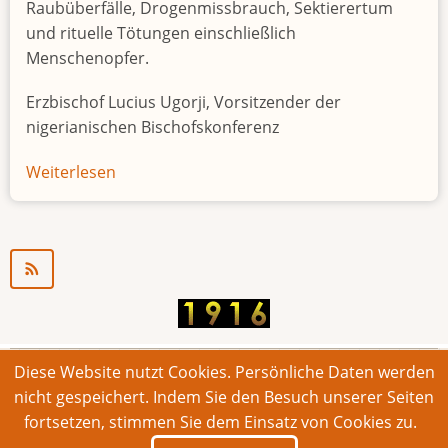
Raubüberfälle, Drogenmissbrauch, Sektierertum
und rituelle Tötungen einschließlich
Menschenopfer.
Erzbischof Lucius Ugorji, Vorsitzender der
nigerianischen Bischofskonferenz
Weiterlesen
über
Jugendarbeitslosigkeit
in
Nigeria
"Zeitbombe"
Diese Website nutzt Cookies. Persönliche Daten werden
© 2026 Bonner Aufruf. Alle Rechte vorbehalten.
nicht gespeichert. Indem Sie den Besuch unserer Seiten
fortsetzen, stimmen Sie dem Einsatz von Cookies zu.
Footer
Impressum
Kontakt
Intern